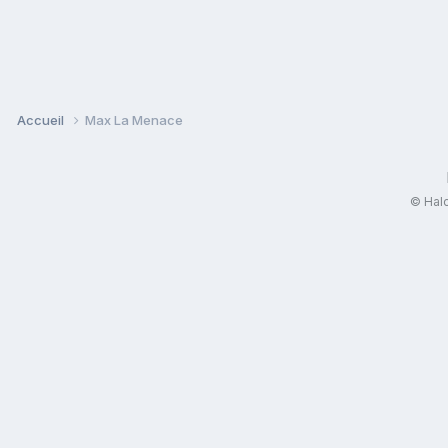
Accueil
Max La Menace
© Halo