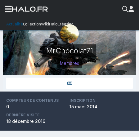
Actualité
Collection
WikiHalo
Création
MrChocolat71
Membres
COMPTEUR DE CONTENUS
INSCRIPTION
0
15 mars 2014
DERNIÈRE VISITE
18 décembre 2016