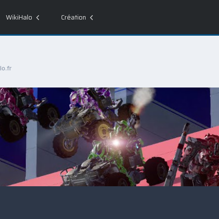
WikiHalo
Création
o.fr