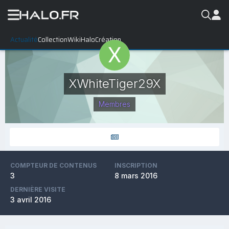
Actualité
Collection
WikiHalo
Création
XWhiteTiger29X
Membres
COMPTEUR DE CONTENUS
INSCRIPTION
3
8 mars 2016
DERNIÈRE VISITE
3 avril 2016