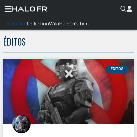
Actualité
Collection
WikiHalo
Création
ÉDITOS
ÉDITOS