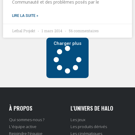
Communauté et des problèmes posés par le
LIRE LA SUITE »
Lethal Projekt
1 mars 2014
56 commentaires
Charger plus
À PROPOS
L'UNIVERS DE HALO
Qui sommes-nous ?
Les jeux
L'équipe active
Les produits dérivés
Rejoindre l'équipe
Les cinématiques