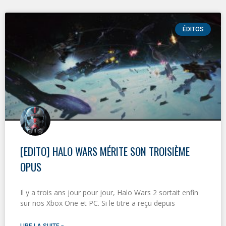
ÉDITOS
[EDITO] HALO WARS MÉRITE SON TROISIÈME
OPUS
Il y a trois ans jour pour jour, Halo Wars 2 sortait enfin
sur nos Xbox One et PC. Si le titre a reçu depuis