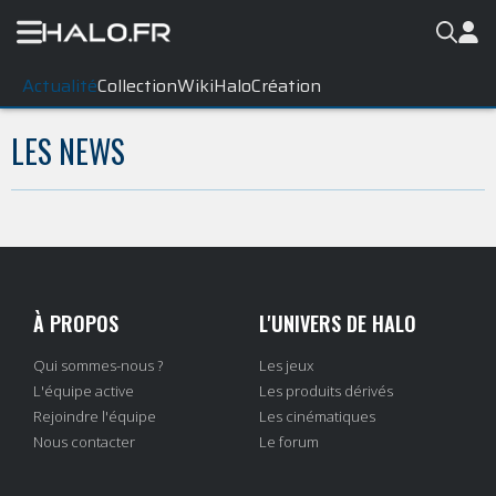
Actualité
Collection
WikiHalo
Création
LES NEWS
À PROPOS
L'UNIVERS DE HALO
Qui sommes-nous ?
Les jeux
L'équipe active
Les produits dérivés
Rejoindre l'équipe
Les cinématiques
Nous contacter
Le forum