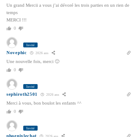
Un grand Mercii a vous j’ai dévoré les trois parties en un rien de
temps
MERCI !!!
0
Invité
Novephic
2026 ans
Une nouvelle fois, merci 🙂
0
Invité
sephiroth2501
2026 ans
Merci à vous, bon boulot les enfants ^^
0
Invité
phoenixlechat
2026 ans