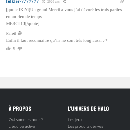
fulkler-7777777
2026 ans
[quote IKiYi]Un grand Mercii a vous j’ai dévoré les trois parties
en un rien de temps
MERCI !!![/quote]
Pareil 😆
Enfin il faut reconnaitre qu’ils ne sont très long aussi :-*
0
À PROPOS
L'UNIVERS DE HALO
Qui sommes-nous ?
Les jeux
L'équipe active
Les produits dérivés