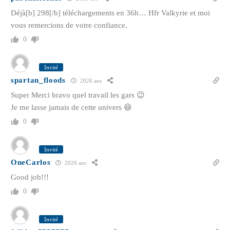
Déjà[b] 298[/b] téléchargements en 36h… Hfr Valkyrie et moi
vous remercions de votre confiance.
0
Invité
spartan_floods
2026 ans
Super Merci bravo quel travail les gars 😉
Je me lasse jamais de cette univers 😆
0
Invité
OneCarlos
2026 ans
Good job!!!
0
Invité