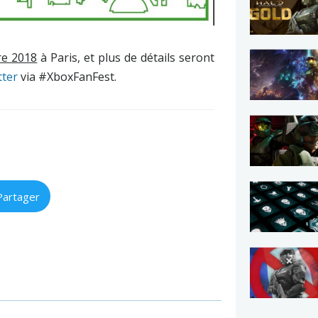
re 2018
à Paris, et plus de détails seront
tter
via #XboxFanFest.
Partager