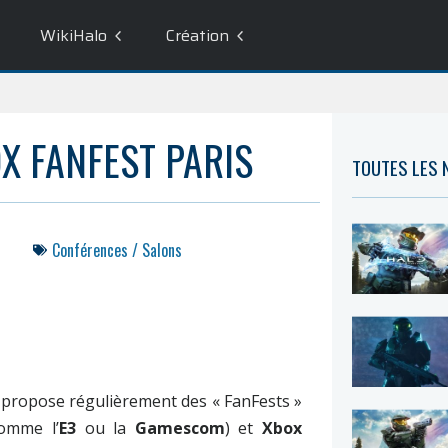
WikiHalo
Création
X FANFEST PARIS
TOUTES LES
Conférences / Salons
propose régulièrement des « FanFests »
omme l’
E3
ou la
Gamescom
) et
Xbox