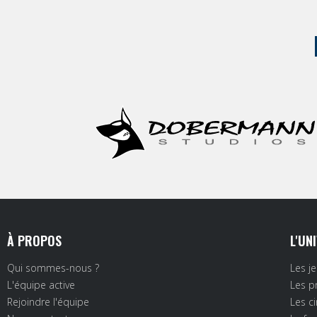
À PROPOS
L'UN
Qui sommes-nous ?
Les j
L'équipe active
Les p
Rejoindre l'équipe
Les c