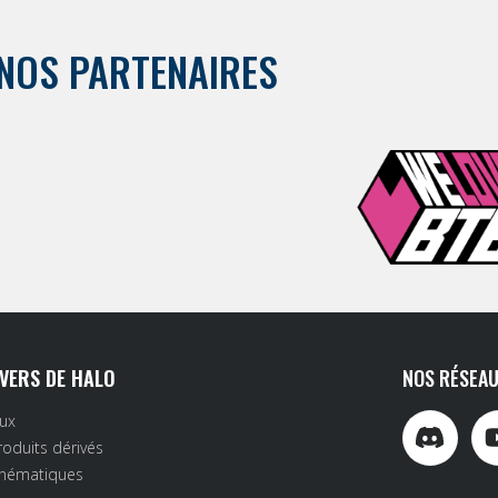
NOS PARTENAIRES
IVERS DE HALO
NOS RÉSEAU
eux
roduits dérivés
inématiques