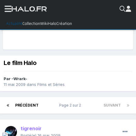
Actualité
Collection
WikiHalo
Création
Le film Halo
Par
-Wrark-
11 mai 2009
dans
Films et Séries
PRÉCÉDENT
Page 2 sur 2
SUIVANT
tigrenoir
Posté(e)
16 mai 2009