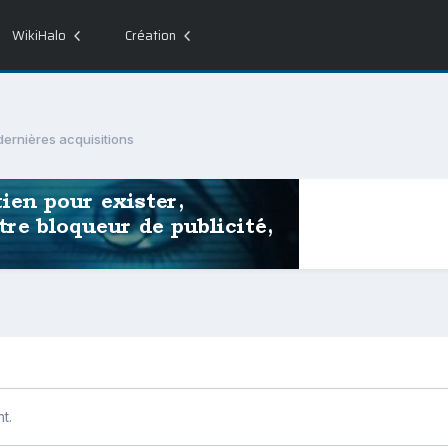
WikiHalo
Création
dernières acquisitions
t.