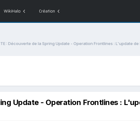
WikiHalo
Création
ITE : Découverte de la Spring Update - Operation Frontlines : L'update de 
ing Update - Operation Frontlines : L'up