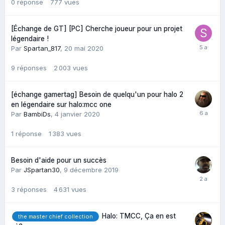
0
réponse
777
vues
[Échange de GT] [PC] Cherche joueur pour un projet
légendaire !
Par
Spartan_817
,
20 mai 2020
9
réponses
2 003
vues
[échange gamertag] Besoin de quelqu'un pour halo 2
en légendaire sur halo:mcc one
Par
BambiDs
,
4 janvier 2020
1
réponse
1 383
vues
Besoin d'aide pour un succès
Par
JSpartan30
,
9 décembre 2019
3
réponses
4 631
vues
Halo: TMCC, Ça en est
the master chief collection