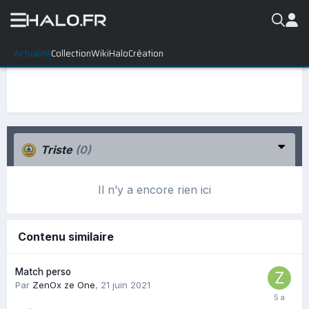
Actualité
Collection
WikiHalo
Création
Triste
(0)
Il n’y a encore rien ici
Contenu similaire
Match perso
Par
ZenOx ze One
,
21 juin 2021