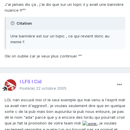
J'ai jamais dis ça , j'ai dis que sur un topic il y avait une bannière
nuance !!!^^
Citation
Une bannière est sur un topic , ce qui revient donc au
meme !!
Oki on oublie car je veux plus continuer ^^
I LFS I Cid
Posté(e)
22 octobre 2005
LOL nan escusé moi ct le seul exemple qui mai venu a l'esprit mdr
sa avait rien d'aggresif... je voulais seulement dire que en quelque
sorte c de la pub mais bon aujourdui la pub nous entoure, jai pas
dit le nom "ada" parce que y a encore des tordu qui pourrait croir
que je fait la promotion de votre team mdr
, je voulais
seulement repondre a quelqu'un qui trouvait pas sa normal et