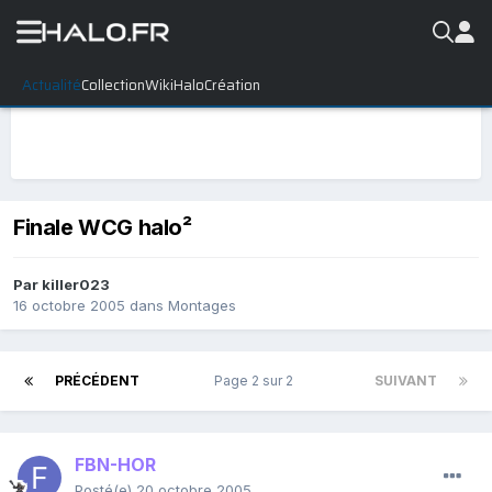
Actualité
Collection
WikiHalo
Création
Finale WCG halo²
Par
killer023
16 octobre 2005
dans
Montages
PRÉCÉDENT
Page 2 sur 2
SUIVANT
FBN-HOR
Posté(e)
20 octobre 2005