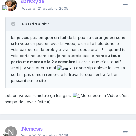
darKxyde
Posté(e)
21 octobre 2005
I LFS I Cid a dit :
ba je vois pas en quoi on fait de la pub sa derange persone
si tu veux on peu enlever la video, c un site halo donc je
vois pas ou est le prob y a vraiment des abru*** ... quand tu
vois certaine team dont je ne siterais pas le
nom ou tous
partout c marqué le 2 decembre
tu crois que c'est quoi?
(moi j' y vois aucun mal
) donc stp enleve le lien sa
se fait pas o moin remercié le travaille que l'ont a fait en
passant sur le site...
LoL on va pas remettre ça les gars
Merci pour la Video c'est
sympa de l'avoir faite =)
.Nemesis
Posté(e)
21 octobre 2005