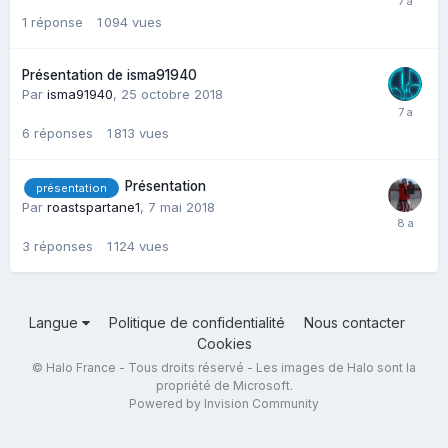
1
réponse
1 094
vues
Présentation de isma91940
Par
isma91940
,
25 octobre 2018
6
réponses
1 813
vues
Présentation
présentation
Par
roastspartane1
,
7 mai 2018
3
réponses
1 124
vues
Langue
Politique de confidentialité
Nous contacter
Cookies
© Halo France - Tous droits réservé - Les images de Halo sont la
propriété de Microsoft.
Powered by Invision Community