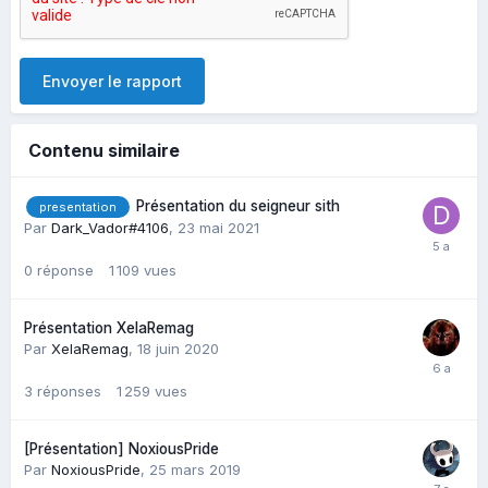
Envoyer le rapport
Contenu similaire
Présentation du seigneur sith
presentation
Par
Dark_Vador#4106
,
23 mai 2021
0
réponse
1 109
vues
Présentation XelaRemag
Par
XelaRemag
,
18 juin 2020
3
réponses
1 259
vues
[Présentation] NoxiousPride
Par
NoxiousPride
,
25 mars 2019