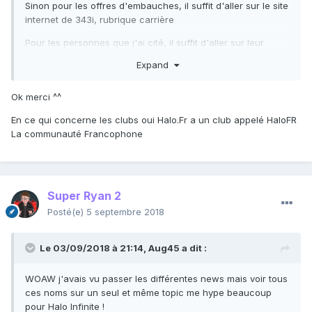
Sinon pour les offres d'embauches, il suffit d'aller sur le site
internet de 343i, rubrique carrière
Pour les personnes que j'ai cité, il suffit d'aller sur leur
linkdin pour voir leur poste chez 343i et dans quel studio ils
Expand
ont bossé.
Ok merci ^^
En ce qui concerne les clubs oui Halo.Fr a un club appelé HaloFR
La communauté Francophone
Sinon question complétement HS, mais Halo.fr n'a pas crée
de club sur Xbox ? J'ai voulu voir, à l'occasion de la sortie
de la MCC dans le gamepass, s'il y avait des personnes qui
avaient besoin d'aide pour des succès. Et j'ai pas trouvé de
Super Ryan 2
club officiel de halo.fr
Posté(e)
5 septembre 2018
Le 03/09/2018 à 21:14,
Aug45
a dit :
WOAW j'avais vu passer les différentes news mais voir tous
ces noms sur un seul et même topic me hype beaucoup
pour Halo Infinite !