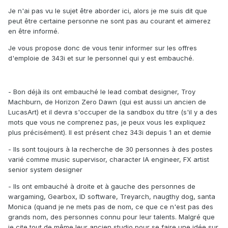
Je n'ai pas vu le sujet être aborder ici, alors je me suis dit que
peut être certaine personne ne sont pas au courant et aimerez
en être informé.
Je vous propose donc de vous tenir informer sur les offres
d'emploie de 343i et sur le personnel qui y est embauché.
- Bon déjà ils ont embauché le lead combat designer, Troy
Machburn, de Horizon Zero Dawn (qui est aussi un ancien de
LucasArt) et il devra s'occuper de la sandbox du titre (s'il y a des
mots que vous ne comprenez pas, je peux vous les expliquez
plus précisément). Il est présent chez 343i depuis 1 an et demie
- Ils sont toujours à la recherche de 30 personnes à des postes
varié comme music supervisor, character IA engineer, FX artist
senior system designer
- Ils ont embauché à droite et à gauche des personnes de
wargaming, Gearbox, ID software, Treyarch, naugthy dog, santa
Monica (quand je ne mets pas de nom, ce que ce n'est pas des
grands nom, des personnes connu pour leur talents. Malgré que
je cite tout de même leur ancien studio pour se faire une idée sur