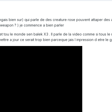
ngais bien sur) qui parle de des creature rose pouvent attaper des a
e weapon ? ) je commence a bien parler
et tou le monde sen balek X3 . Il parle de la video comme si tous le
tre a jour ce serait trop bien parceque jais l inpression d etre le ga