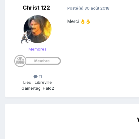
Christ 122
Posté(e)
30 août 2018
Merci
👌
👌
Membres
11
Lieu
:
Libreville
Gamertag: Halo2