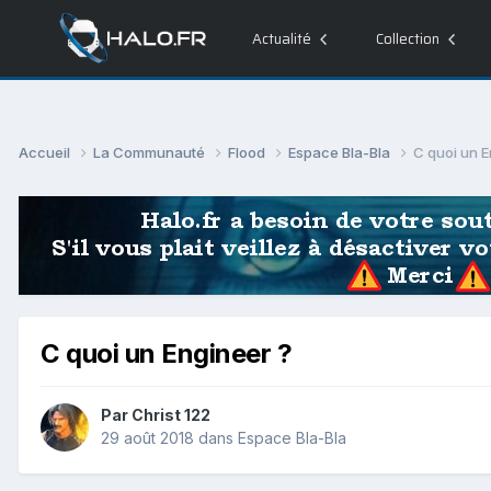
Actualité
Collection
Accueil
La Communauté
Flood
Espace Bla-Bla
C quoi un E
C quoi un Engineer ?
Par
Christ 122
29 août 2018
dans
Espace Bla-Bla