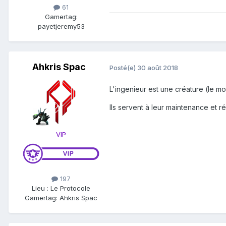
61
Gamertag:
payetjeremy53
Ahkris Spac
Posté(e)
30 août 2018
L'ingenieur est une créature (le mo
Ils servent à leur maintenance et 
VIP
197
Lieu
:
Le Protocole
Gamertag: Ahkris Spac