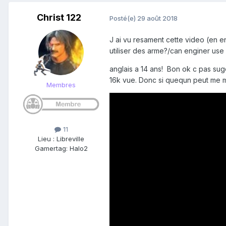
Christ 122
Posté(e)
29 août 2018
J ai vu resament cette video (en e
utiliser des arme?/can enginer us
anglais a 14 ans! Bon ok c pas sug
16k vue. Donc si quequn peut me met
Membres
11
Lieu
:
Libreville
Gamertag: Halo2