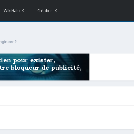
WikiHalo
Création
ngineer ?