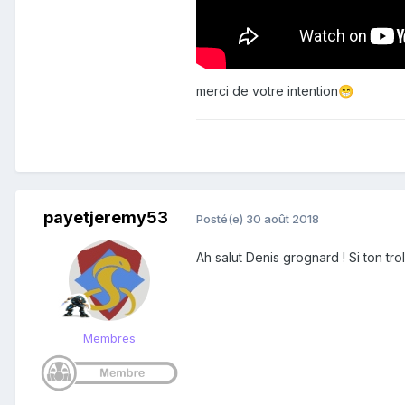
merci de votre intention
😁
payetjeremy53
Posté(e)
30 août 2018
Ah salut Denis grognard ! Si ton tr
Membres