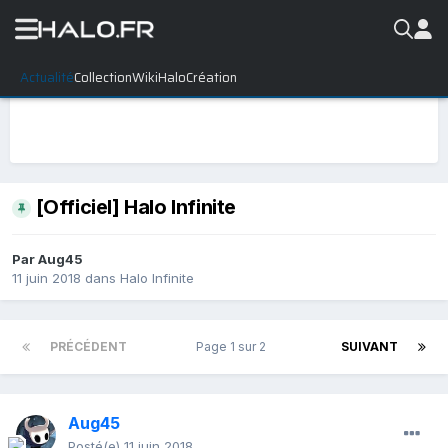
Actualité
Collection
WikiHalo
Création
[Officiel] Halo Infinite
Par
Aug45
11 juin 2018
dans
Halo Infinite
PRÉCÉDENT
Page 1 sur 2
SUIVANT
Aug45
Posté(e)
11 juin 2018