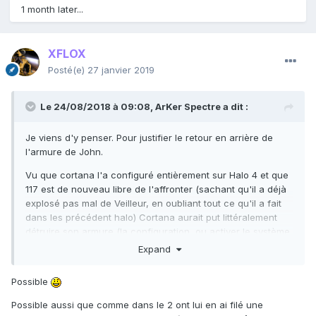
1 month later...
XFLOX
Posté(e)
27 janvier 2019
Le 24/08/2018 à 09:08,
ArKer Spectre
a dit :
Je viens d'y penser. Pour justifier le retour en arrière de
l'armure de John.
Vu que cortana l'a configuré entièrement sur Halo 4 et que
117 est de nouveau libre de l'affronter (sachant qu'il a déjà
explosé pas mal de Veilleur, en oubliant tout ce qu'il a fait
dans les précédent halo) Cortana aurait put littéralement
détruire son armure (la configuration, ou activer le système
de verrouillage. C'est pour ça donc qu'il est retournée sur
Expand
une armure moins connectée.
Possible
Possible aussi que comme dans le 2 ont lui en ai filé une
Ceci suggère donc une suppression de la charge Spartane,