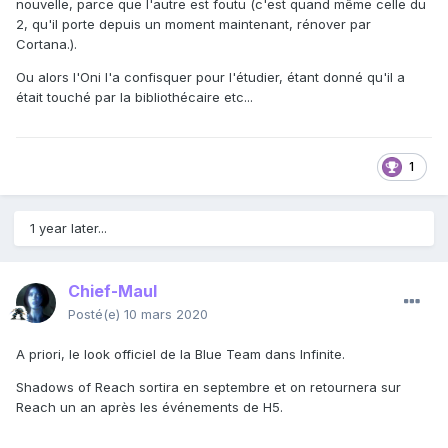
nouvelle, parce que l'autre est foutu (c'est quand même celle du
ou du moins du Ground Pound et des stabilisateurs.
2, qu'il porte depuis un moment maintenant, rénover par
Cortana.).
Vu en pensez quoi de cette théorie ?
Ou alors l'Oni l'a confisquer pour l'étudier, étant donné qu'il a
était touché par la bibliothécaire etc...
1
1 year later...
Chief-Maul
Posté(e)
10 mars 2020
A priori, le look officiel de la Blue Team dans Infinite.
Shadows of Reach sortira en septembre et on retournera sur
Reach un an après les événements de H5.