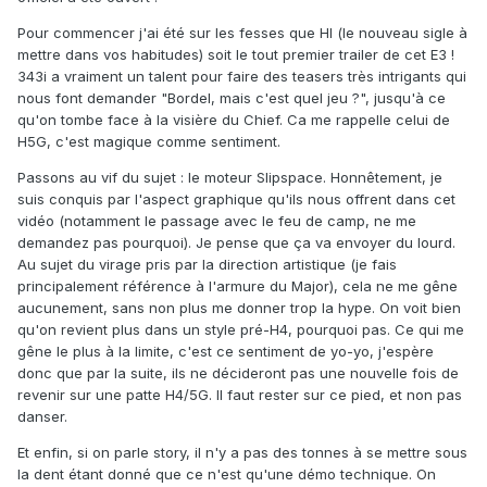
Pour commencer j'ai été sur les fesses que HI (le nouveau sigle à
mettre dans vos habitudes) soit le tout premier trailer de cet E3 !
343i a vraiment un talent pour faire des teasers très intrigants qui
nous font demander "Bordel, mais c'est quel jeu ?", jusqu'à ce
qu'on tombe face à la visière du Chief. Ca me rappelle celui de
H5G, c'est magique comme sentiment.
Passons au vif du sujet : le moteur Slipspace. Honnêtement, je
suis conquis par l'aspect graphique qu'ils nous offrent dans cet
vidéo (notamment le passage avec le feu de camp, ne me
demandez pas pourquoi). Je pense que ça va envoyer du lourd.
Au sujet du virage pris par la direction artistique (je fais
principalement référence à l'armure du Major), cela ne me gêne
aucunement, sans non plus me donner trop la hype. On voit bien
qu'on revient plus dans un style pré-H4, pourquoi pas. Ce qui me
gêne le plus à la limite, c'est ce sentiment de yo-yo, j'espère
donc que par la suite, ils ne décideront pas une nouvelle fois de
revenir sur une patte H4/5G. Il faut rester sur ce pied, et non pas
danser.
Et enfin, si on parle story, il n'y a pas des tonnes à se mettre sous
la dent étant donné que ce n'est qu'une démo technique. On