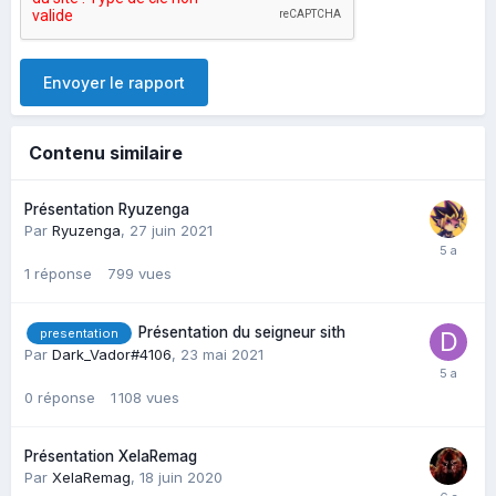
Envoyer le rapport
Contenu similaire
Présentation Ryuzenga
Par
Ryuzenga
,
27 juin 2021
1
réponse
799
vues
Présentation du seigneur sith
presentation
Par
Dark_Vador#4106
,
23 mai 2021
0
réponse
1 108
vues
Présentation XelaRemag
Par
XelaRemag
,
18 juin 2020