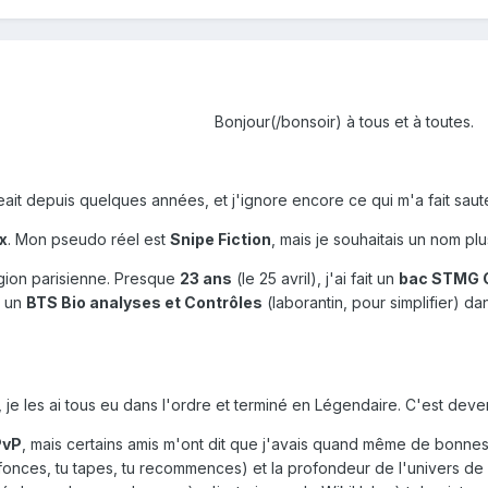
Bonjour(/bonsoir) à tous et à toutes.
eait depuis quelques années, et j'ignore encore ce qui m'a fait saute
x
. Mon pseudo réel est
Snipe Fiction
, mais je souhaitais un nom pl
égion parisienne. Presque
23 ans
(le 25 avril), j'ai fait un
bac STMG C
n un
BTS Bio analyses et Contrôles
(laborantin, pour simplifier) 
 je les ai tous eu dans l'ordre et terminé en Légendaire. C'est deve
PvP
, mais certains amis m'ont dit que j'avais quand même de bonne
 fonces, tu tapes, tu recommences) et la profondeur de l'univers de 