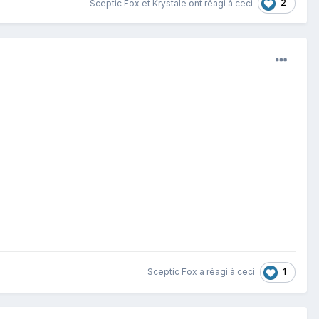
2
Sceptic Fox
et
Krystale
ont réagi à ceci
1
Sceptic Fox
a réagi à ceci