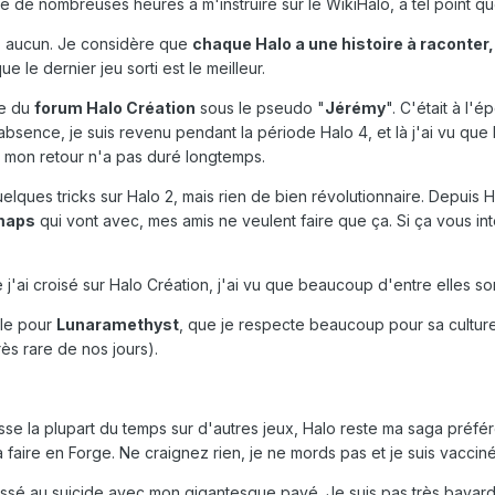
é de nombreuses heures à m'instruire sur le WikiHalo, à tel point q
e : aucun. Je considère que
chaque Halo a une histoire à raconter
ue le dernier jeu sorti est le meilleur.
tie du
forum Halo Création
sous le pseudo "
Jérémy
". C'était à l
absence, je suis revenu pendant la période Halo 4, et là j'ai vu que
 mon retour n'a pas duré longtemps.
 quelques tricks sur Halo 2, mais rien de bien révolutionnaire. Depui
maps
qui vont avec, mes amis ne veulent faire que ça. Si ça vous inté
'ai croisé sur Halo Création, j'ai vu que beaucoup d'entre elles son
ale pour
Lunaramethyst
, que je respecte beaucoup pour sa culture
ès rare de nos jours).
se la plupart du temps sur d'autres jeux, Halo reste ma saga préfér
faire en Forge. Ne craignez rien, je ne mords pas et je suis vacciné
sé au suicide avec mon gigantesque pavé. Je suis pas très bavard IRL