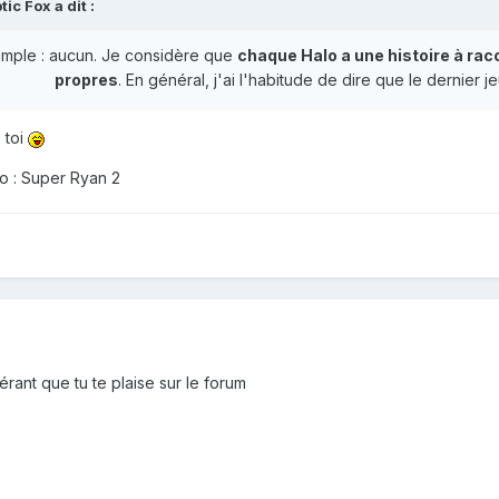
tic Fox
a dit :
 simple : aucun. Je considère que
chaque Halo a une histoire à rac
propres
. En général, j'ai l'habitude de dire que le dernier jeu
 toi
lo : Super Ryan 2
rant que tu te plaise sur le forum