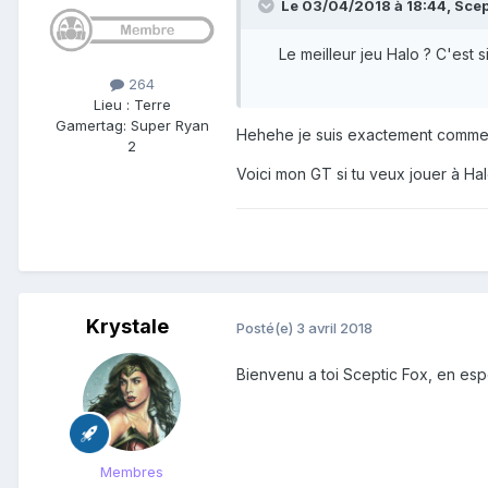
Le 03/04/2018 à 18:44,
Scep
Le meilleur jeu Halo ? C'est
264
Lieu
:
Terre
Gamertag: Super Ryan
Hehehe je suis exactement comme
2
Voici mon GT si tu veux jouer à Ha
Krystale
Posté(e)
3 avril 2018
Bienvenu a toi Sceptic Fox, en espé
Membres