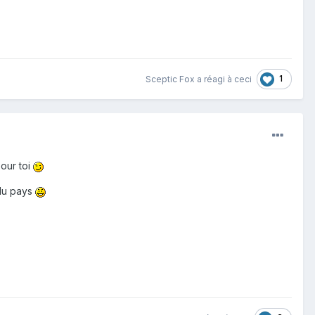
1
Sceptic Fox
a réagi à ceci
pour toi
 du pays