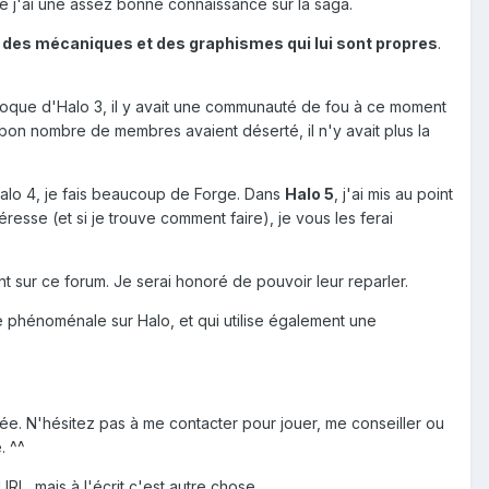
ue j'ai une assez bonne connaissance sur la saga.
, des mécaniques et des graphismes qui lui sont propres
.
'époque d'Halo 3, il y avait une communauté de fou à ce moment
 bon nombre de membres avaient déserté, il n'y avait plus la
s Halo 4, je fais beaucoup de Forge. Dans
Halo 5
, j'ai mis au point
resse (et si je trouve comment faire), je vous les ferai
t sur ce forum. Je serai honoré de pouvoir leur reparler.
 phénoménale sur Halo, et qui utilise également une
ée. N'hésitez pas à me contacter pour jouer, me conseiller ou
. ^^
, mais à l'écrit c'est autre chose...