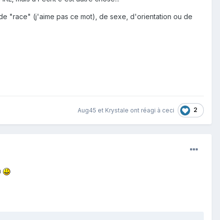
de "race" (j'aime pas ce mot), de sexe, d'orientation ou de
2
Aug45
et
Krystale
ont réagi à ceci
m