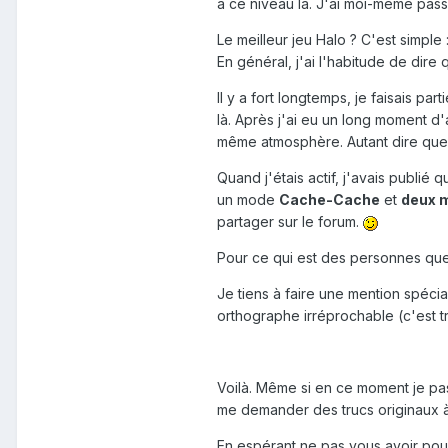
à ce niveau là. J'ai moi-même pass
Le meilleur jeu Halo ? C'est simpl
En général, j'ai l'habitude de dire q
Il y a fort longtemps, je faisais par
là. Après j'ai eu un long moment d'
même atmosphère. Autant dire que
Quand j'étais actif, j'avais publié
un mode
Cache-Cache
et
deux 
partager sur le forum.
Pour ce qui est des personnes que j
Je tiens à faire une mention spéci
orthographe irréprochable (c'est tr
Voilà. Même si en ce moment je pas
me demander des trucs originaux à 
En espérant ne pas vous avoir pous