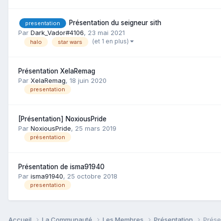
Présentation du seigneur sith
presentation
Par
Dark_Vador#4106
,
23 mai 2021
(et 1 en plus)
halo
star wars
Présentation XelaRemag
Par
XelaRemag
,
18 juin 2020
presentation
[Présentation] NoxiousPride
Par
NoxiousPride
,
25 mars 2019
présentation
Présentation de isma91940
Par
isma91940
,
25 octobre 2018
presentation
Accueil
La Communauté
Les Membres
Présentation
Prése