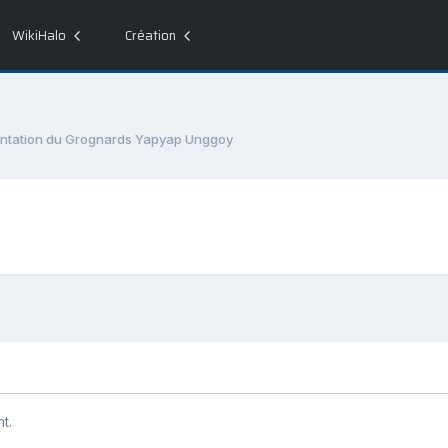
WikiHalo
Création
ntation du Grognards Yapyap Unggoy
t.