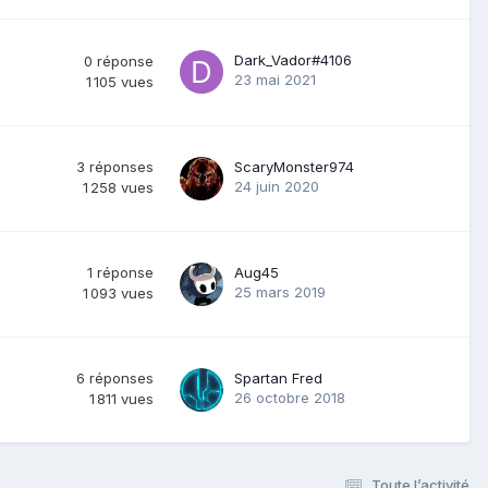
Dark_Vador#4106
0
réponse
23 mai 2021
1 105
vues
3
réponses
ScaryMonster974
24 juin 2020
1 258
vues
1
réponse
Aug45
25 mars 2019
1 093
vues
6
réponses
Spartan Fred
26 octobre 2018
1 811
vues
Toute l’activité