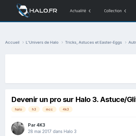
Actualité
Collection
Accueil
L'Univers de Halo
Tricks, Astuces et Easter-Eggs
Aut
Devenir un pro sur Halo 3. Astuce/Gli
halo
h3
mcc
4k3
Par
4K3
28 mai 2017
dans
Halo 3