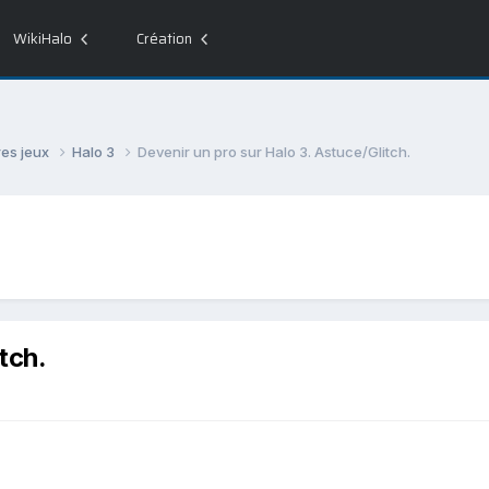
WikiHalo
Création
res jeux
Halo 3
Devenir un pro sur Halo 3. Astuce/Glitch.
tch.