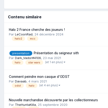
Contenu similaire
Halo 2 France cherche des joueurs !
Par
LeCoonRad
,
24 décembre 2024
halo2
mcc
Présentation du seigneur sith
presentation
Par
Dark_Vador#4106
,
23 mai 2021
(et 1 en plus)
halo
star wars
Comment peindre mon casque d'ODST
Par
Davaab
,
4 mars 2021
(et 4 en plus)
odst
halo
Nouvelle marchandise découverte par les collectionneurs
Par
TheHuntaKilla
,
25 septembre 2020