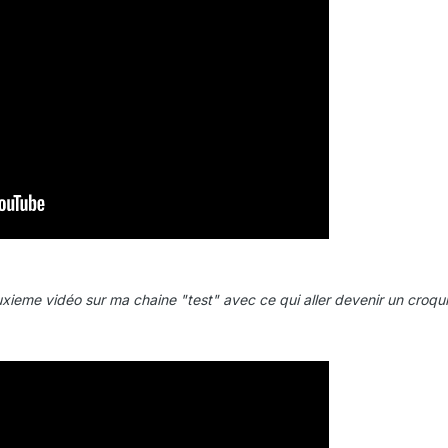
xieme vidéo sur ma chaine "test" avec ce qui aller devenir un croqui