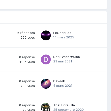
6
réponses
LeCoonRad
14 mars 2025
220
vues
Dark_Vador#4106
0
réponse
23 mai 2021
1 105
vues
0
réponse
Davaab
4 mars 2021
798
vues
0
réponse
TheHuntaKilla
25 septembre 2020
872
vues