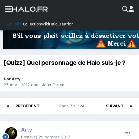
Actualité
Collection
WikiHalo
Création
[Quizz] Quel personnage de Halo suis-je ?
Par
Arty
25 mars 2017
dans
Jeux Forum
PRÉCÉDENT
Page 7 sur 24
SUIVANT
Arty
Posté(e)
29 octobre 2017