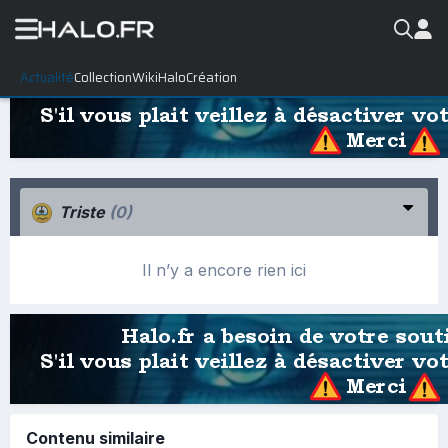
Actualité
Collection
WikiHalo
Création
Triste
(0)
Il n’y a encore rien ici
Contenu similaire