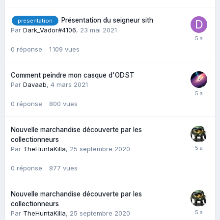
Présentation du seigneur sith
presentation
Par
Dark_Vador#4106
,
23 mai 2021
0
réponse
1 109
vues
Comment peindre mon casque d'ODST
Par
Davaab
,
4 mars 2021
0
réponse
800
vues
Nouvelle marchandise découverte par les
collectionneurs
Par
TheHuntaKilla
,
25 septembre 2020
0
réponse
877
vues
Nouvelle marchandise découverte par les
collectionneurs
Par
TheHuntaKilla
,
25 septembre 2020