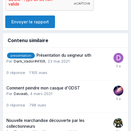
Envoyer le rapport
Contenu similaire
Présentation du seigneur sith
presentation
Par
Dark_Vador#4106
,
23 mai 2021
0
réponse
1 105
vues
Comment peindre mon casque d'ODST
Par
Davaab
,
4 mars 2021
0
réponse
798
vues
Nouvelle marchandise découverte par les
collectionneurs