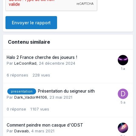
Envoyer le rapport
Contenu similaire
Halo 2 France cherche des joueurs !
Par
LeCoonRad
,
24 décembre 2024
6
réponses
228
vues
Présentation du seigneur sith
presentation
Par
Dark_Vador#4106
,
23 mai 2021
0
réponse
1 107
vues
Comment peindre mon casque d'ODST
Par
Davaab
,
4 mars 2021