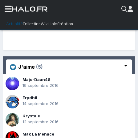
Actualité
Collection
WikiHalo
Création
J'aime
(5)
MajorDaan48
19 septembre 2016
Erydhil
14 septembre 2016
Krystale
12 septembre 2016
Max La Menace