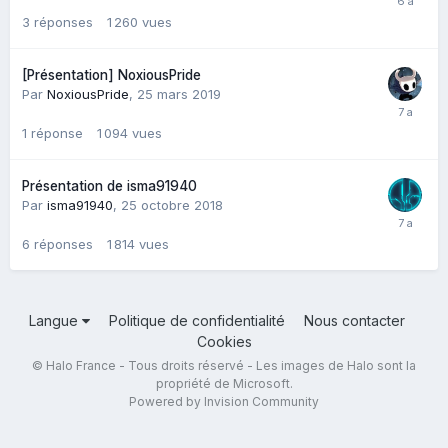
3
réponses
1 260
vues
[Présentation] NoxiousPride
Par
NoxiousPride
,
25 mars 2019
1
réponse
1 094
vues
Présentation de isma91940
Par
isma91940
,
25 octobre 2018
6
réponses
1 814
vues
Langue
Politique de confidentialité
Nous contacter
Cookies
© Halo France - Tous droits réservé - Les images de Halo sont la
propriété de Microsoft.
Powered by Invision Community