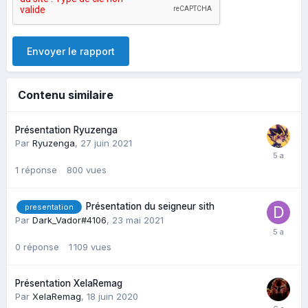
Envoyer le rapport
Contenu similaire
Présentation Ryuzenga
Par
Ryuzenga
,
27 juin 2021
1
réponse
800
vues
Présentation du seigneur sith
presentation
Par
Dark_Vador#4106
,
23 mai 2021
0
réponse
1 109
vues
Présentation XelaRemag
Par
XelaRemag
,
18 juin 2020