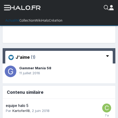
Actualité
Collection
WikiHalo
Création
J'aime
(1)
Gammer Mania 58
11 juillet 2016
Contenu similaire
equipe halo 5
Par
Kartofen18
,
2 juin 2018