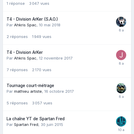
1
réponse
3 047
vues
T4 - Division ArKer (S.A.O.)
Par
Ahkris Spac
,
10 mai 2018
2
réponses
1 949
vues
T4 - Division ArKer
Par
Ahkris Spac
,
12 novembre 2017
7
réponses
2 170
vues
Tournage court-métrage
Par
mathieu artiste
,
16 octobre 2017
5
réponses
3 057
vues
La chaîne YT de Spartan Fred
Par
Spartan Fred
,
30 juin 2015