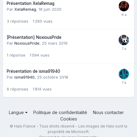
Présentation XelaRemag
Par
XelaRemag
,
18 juin 2020
3
réponses
1 260
vues
[Présentation] NoxiousPride
Par
NoxiousPride
,
25 mars 2019
1
réponse
1 094
vues
Présentation de isma91940
Par
isma91940
,
25 octobre 2018
6
réponses
1 814
vues
Langue
Politique de confidentialité
Nous contacter
Cookies
© Halo France - Tous droits réservé - Les images de Halo sont la
propriété de Microsoft.