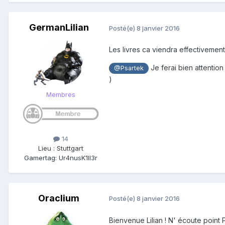
GermanLilian
Posté(e)
8 janvier 2016
Les livres ca viendra effectivement
Je ferai bien attention
@Psartek
)
Membres
14
Lieu
:
Stuttgart
Gamertag: Ur4nusK1ll3r
Oraclium
Posté(e)
8 janvier 2016
Bienvenue Lilian ! N' écoute point 