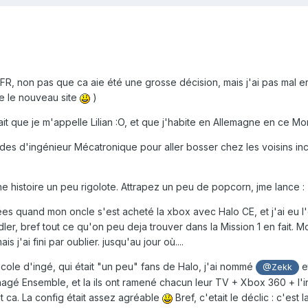
FR, non pas que ca aie été une grosse décision, mais j'ai pas mal err
re le nouveau site
)
it que je m'appelle Lilian :O, et que j'habite en Allemagne en ce Mom
études d'ingénieur Mécatronique pour aller bosser chez les voisins 
e histoire un peu rigolote. Attrapez un peu de popcorn, jme lance :
es quand mon oncle s'est acheté la xbox avec Halo CE, et j'ai eu l'
ler, bref tout ce qu'on peu deja trouver dans la Mission 1 en fait. Mo
s j'ai fini par oublier. jusqu'au jour où....
cole d'ingé, qui était "un peu" fans de Halo, j'ai nommé
e
@Zekk
agé Ensemble, et la ils ont ramené chacun leur TV + Xbox 360 + l'int
 ca. La config était assez agréable
Bref, c'etait le déclic : c'est 