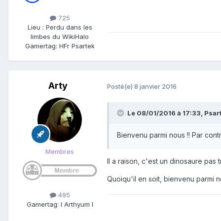
725
Lieu
:
Perdu dans les
limbes du WikiHalo
Gamertag: HFr Psartek
Arty
Posté(e)
8 janvier 2016
Le 08/01/2016 à 17:33,
Psar
Bienvenu parmi nous !! Par contr
Membres
Il a raison, c'est un dinosaure pas tr
Quoiqu'il en soit, bienvenu parmi n
495
Gamertag: I Arthyum I