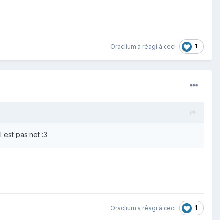
1
Oraclium
a réagi à ceci
il est pas net :3
1
Oraclium
a réagi à ceci