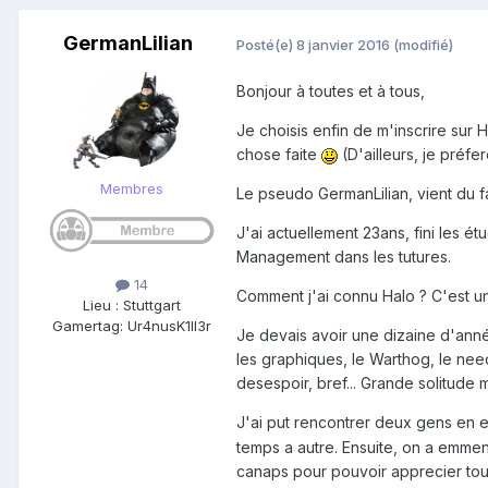
GermanLilian
Posté(e)
8 janvier 2016
(modifié)
Bonjour à toutes et à tous,
Je choisis enfin de m'inscrire sur H
chose faite
(D'ailleurs, je préfe
Membres
Le pseudo GermanLilian, vient du fa
J'ai actuellement 23ans, fini les 
Management dans les tutures.
14
Comment j'ai connu Halo ? C'est un
Lieu
:
Stuttgart
Gamertag: Ur4nusK1ll3r
Je devais avoir une dizaine d'anné
les graphiques, le Warthog, le need
desespoir, bref... Grande solitude mai
J'ai put rencontrer deux gens en e
temps a autre. Ensuite, on a emmen
canaps pour pouvoir apprecier tout