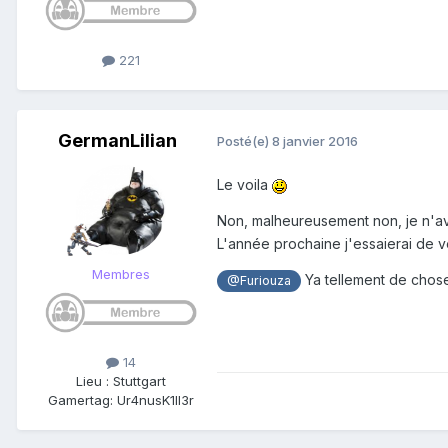
221
GermanLilian
Posté(e)
8 janvier 2016
Le voila
Non, malheureusement non, je n'av
L'année prochaine j'essaierai de v
Membres
Ya tellement de choses
@Furiouza
14
Lieu
:
Stuttgart
Gamertag: Ur4nusK1ll3r