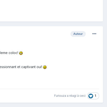
Auteur
e 3eme coloc!
essionnant et captivant oui!
1
Furiouza
a réagi à ceci