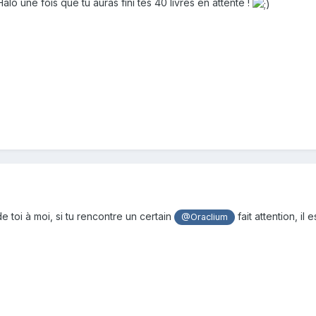
lo une fois que tu auras fini tes 40 livres en attente !
e toi à moi, si tu rencontre un certain
fait attention, il 
@Oraclium