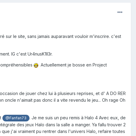
é sur le site, sans jamais auparavant vouloir m'inscrire. c'est
ent. IG c'est Ur4nusK1ll3r.
incompréhensibles
Actuellement je bosse en Project
occasion de jouer chez lui à plusieurs reprises, et d' A DO RER
n oncle n'aimait pas donc il a vite revendu le jeu... Oh rage Oh
t
. Je me suis un peu remis à Halo 4 Avec eux, de
@Fanfan73
égrale des jeux Halo dans la salle a manger. Ya fallu trouver 2
la que j'ai vraiment pu rentrer dans l'univers Halo, refaire toutes