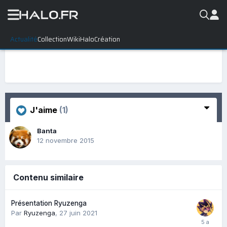
Actualité
Collection
WikiHalo
Création
J'aime
(1)
Banta
12 novembre 2015
Contenu similaire
Présentation Ryuzenga
Par
Ryuzenga
,
27 juin 2021