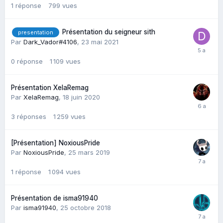
1
réponse
799
vues
Présentation du seigneur sith
presentation
Par
Dark_Vador#4106
,
23 mai 2021
0
réponse
1 109
vues
Présentation XelaRemag
Par
XelaRemag
,
18 juin 2020
3
réponses
1 259
vues
[Présentation] NoxiousPride
Par
NoxiousPride
,
25 mars 2019
1
réponse
1 094
vues
Présentation de isma91940
Par
isma91940
,
25 octobre 2018