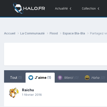
Actualité
Collection
Accueil
La Communauté
Flood
Espace Bla-Bla
Partagez v
Tout
(1)
J'aime
(1)
Merci
(0)
Haha
(0)
Raichu
1 février 2016