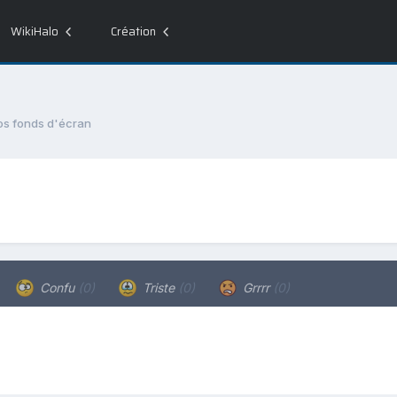
WikiHalo
Création
os fonds d'écran
Confu
(0)
Triste
(0)
Grrrr
(0)