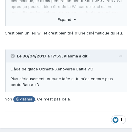
cinématique, je dirais génération début Xbox 360 / PS3 / Wii
après ça pourrait bien être de la Wii car celle-ci est nul
pour afficher les ombres et du coups ils font des contours
noirs, mais vu que c'est une vidéo pré-rendu ce serait juste
Expand
pour coller avec la patte graphique du jeu.
C'est bien un jeu wii et c'est bien tiré d'une cinématique du jeu.
Enfin je ne pense pas que ce soit cross plateforme, j'ai pas
le souvenirs d'un tel jeu sur Xbox 360 après je peux me
tromper mais généralement j'en connais pas mal et vu que
ça semble jap surement une exclu PS3 ou Wii.
Le 30/04/2017 à 17:53,
Plasma
a dit :
Bon courage au suivant xD
L'âge de glace Ultimate Xenoverse Battle ?:D
Plus sérieusement, aucune idée et tu m'as encore plus
perdu Banta xD
Non
. Ce n'est pas cela.
@Plasma
1