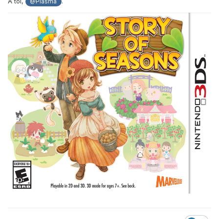
A toi,
.
@Plasma