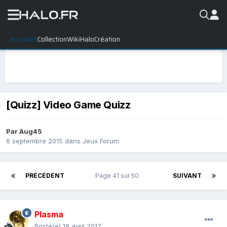
Actualité
Collection
WikiHalo
Création
[Quizz] Video Game Quizz
Par
Aug45
6 septembre 2015
dans
Jeux Forum
PRÉCÉDENT
Page 41 sur 50
SUIVANT
Plasma
Posté(e)
19 avril 2017