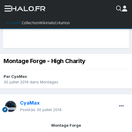
Actualité
Collection
WikiHalo
Création
Montage Forge - High Charity
Par
CyaMax
30 juillet 2014
dans
Montages
CyaMax
Posté(e)
30 juillet 2014
Montage Forge