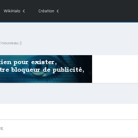
WikiHalo
Création
! nouveau :)
t.