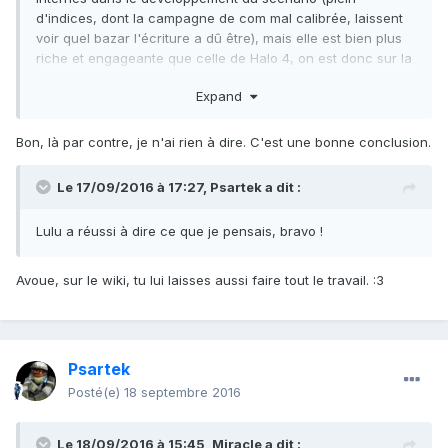
d'indices, dont la campagne de com mal calibrée, laissent
voir quel bazar l'écriture a dû être), mais elle est bien plus
riche et engageante que celle de Halo 4, on est donc sur la
bonne piste pour retrouver à terme un scénario aussi solide
Expand
que celui des trois premiers jeux (pas « bon », pas «
excellent », aucun scénario de jeu Halo n'est remarquable,
mais solide).
Bon, là par contre, je n'ai rien à dire. C'est une bonne conclusion.
Le 17/09/2016 à 17:27,
Psartek
a dit :
Lulu a réussi à dire ce que je pensais, bravo !
Avoue, sur le wiki, tu lui laisses aussi faire tout le travail. :3
Psartek
Posté(e)
18 septembre 2016
Le 18/09/2016 à 15:45,
Miracle
a dit :