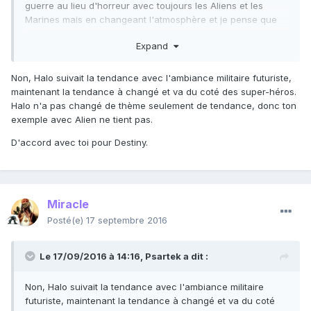
guerre au lieu d'horreur avec toujours les Aliens et les
Marines mais en changeant l'atmosphère et je pense que
ça ne plairait pas. Changer l'ambiance d'une licence n'a
Expand
pas d'intérêt autant créer une nouvelle licence (d'un point
de vue artistique en tout cas car d'un point de vue
économique, ça rapporte de garder le nom d'une licence
Non, Halo suivait la tendance avec l'ambiance militaire futuriste,
connue qui a une fan base). En fait, c'est limite si on avait
maintenant la tendance à changé et va du coté des super-héros.
garder le nom Halo mais qu'on offrait un jeu complètement
Halo n'a pas changé de thème seulement de tendance, donc ton
différent à l'intérieur.
exemple avec Alien ne tient pas.
Edit: Depuis quand Destiny est un jeu "militaire futuriste" ?
D'accord avec toi pour Destiny.
Je vois pas le côté militaire de Destiny.
Miracle
Posté(e)
17 septembre 2016
Le 17/09/2016 à 14:16,
Psartek
a dit :
Non, Halo suivait la tendance avec l'ambiance militaire
futuriste, maintenant la tendance à changé et va du coté