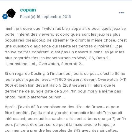
copain
Posté(e)
16 septembre 2016
mmh, je trouve que Twitch fait bien apparaître pour quels jeux se
porte l'intérêt des viewers, et donc quels sont les jeux les plus
populaires (beaucoup de streamer te diront la même chose, c'est
une question d'audience qui reflète les centres d'intérêts). Et je
trouve ça très cohérent, c'est pas un hasard si dans les jeux les
plus regardés t'as les incontournables WoW, CS, Dota 2,
Hearthstone, LoL, Overwatch, Starcraft 2...
Si on regarde Destiny, à l'instant où j'écris ce post, c'est le 8ème
jeu le plus regardé, avec ~11 600 viewers, devant Overwatch (~11
300) et bien loin devant Halo 5 (268 viewers !!!!) alors que le
dernier né de Bungie date de 2014. 'fin pour moi y'a même pas
photo, multi plateforme ou non...
Après, j'avais déjà connaissance des dires de Bravo... et pour
être honnête, j'ai du mal à y croire (connaître les chiffres serait
intéressant, pourquoi les cacher s'ils sont si bons que ça ?) enfin
bon, j'ai peut être tort sur ce point là mais avec le temps, je
commence à prendre les paroles de 343 avec des pincettes.