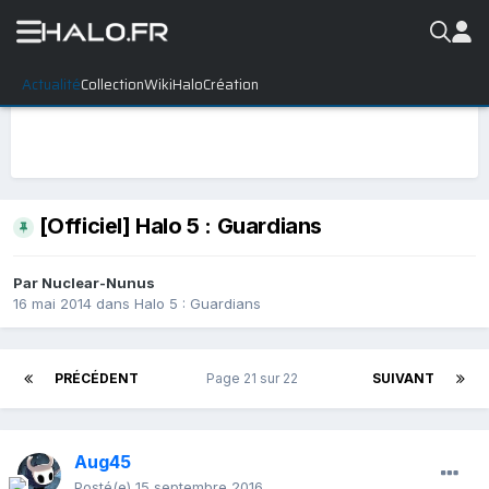
Actualité
Collection
WikiHalo
Création
[Officiel] Halo 5 : Guardians
Par
Nuclear-Nunus
16 mai 2014
dans
Halo 5 : Guardians
PRÉCÉDENT
Page 21 sur 22
SUIVANT
Aug45
Posté(e)
15 septembre 2016