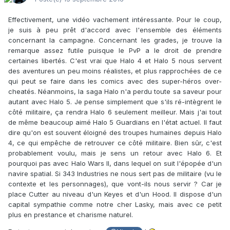
Effectivement, une vidéo vachement intéressante. Pour le coup,
je suis à peu prêt d'accord avec l'ensemble des éléments
concernant la campagne. Concernant les grades, je trouve la
remarque assez futile puisque le PvP a le droit de prendre
certaines libertés. C'est vrai que Halo 4 et Halo 5 nous servent
des aventures un peu moins réalistes, et plus rapprochées de ce
qui peut se faire dans les comics avec des super-héros over-
cheatés. Néanmoins, la saga Halo n'a perdu toute sa saveur pour
autant avec Halo 5. Je pense simplement que s'ils ré-intègrent le
côté militaire, ça rendra Halo 6 seulement meilleur. Mais j'ai tout
de même beaucoup aimé Halo 5 Guardians en l'état actuel. Il faut
dire qu'on est souvent éloigné des troupes humaines depuis Halo
4, ce qui empêche de retrouver ce côté militaire. Bien sûr, c'est
probablement voulu, mais je sens un retour avec Halo 6. Et
pourquoi pas avec Halo Wars II, dans lequel on suit l'épopée d'un
navire spatial. Si 343 Industries ne nous sert pas de militaire (vu le
contexte et les personnages), que vont-ils nous servir ? Car je
place Cutter au niveau d'un Keyes et d'un Hood. Il dispose d'un
capital sympathie comme notre cher Lasky, mais avec ce petit
plus en prestance et charisme naturel.