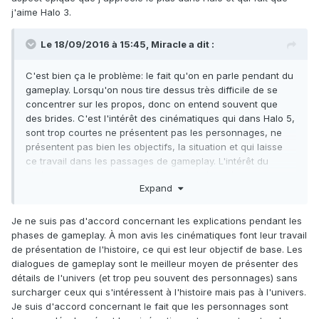
j'aime Halo 3.
Le 18/09/2016 à 15:45,
Miracle
a dit :
C'est bien ça le problème: le fait qu'on en parle pendant du
gameplay. Lorsqu'on nous tire dessus très difficile de se
concentrer sur les propos, donc on entend souvent que
des brides. C'est l'intérêt des cinématiques qui dans Halo 5,
sont trop courtes ne présentent pas les personnages, ne
présentent pas bien les objectifs, la situation et qui laisse
ce travail dans les passages de gameplay. L'intérêt du
cinématique, c'est que si tu n'es pas intéressé par l'histoire,
Expand
tu la passes et tu joues et si tu es intéressé, tu es
concentré uniquement sur la cinématique dans un temps de
repos que nous n'avons pas dans Halo 5.
Je ne suis pas d'accord concernant les explications pendant les
phases de gameplay. À mon avis les cinématiques font leur travail
de présentation de l'histoire, ce qui est leur objectif de base. Les
dialogues de gameplay sont le meilleur moyen de présenter des
détails de l'univers (et trop peu souvent des personnages) sans
surcharger ceux qui s'intéressent à l'histoire mais pas à l'univers.
Je suis d'accord concernant le fait que les personnages sont