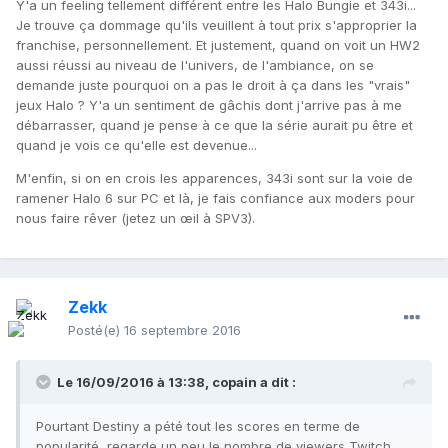
Y'a un feeling tellement différent entre les Halo Bungie et 343i...
Je trouve ça dommage qu'ils veuillent à tout prix s'approprier la
franchise, personnellement. Et justement, quand on voit un HW2
aussi réussi au niveau de l'univers, de l'ambiance, on se
demande juste pourquoi on a pas le droit à ça dans les "vrais"
jeux Halo ? Y'a un sentiment de gâchis dont j'arrive pas à me
débarrasser, quand je pense à ce que la série aurait pu être et
quand je vois ce qu'elle est devenue...
M'enfin, si on en crois les apparences, 343i sont sur la voie de
ramener Halo 6 sur PC et là, je fais confiance aux moders pour
nous faire rêver (jetez un œil à SPV3).
Zekk
Posté(e)
16 septembre 2016
Le 16/09/2016 à 13:38,
copain
a dit :
Pourtant Destiny a pété tout les scores en terme de
popularité, regarde un peu le nombre de viewers Twitch