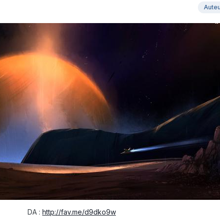
Aute
DA :
http://fav.me/d9dko9w