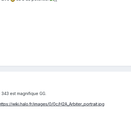
 ! 343 est magnifique GG.
https://wiki.halo.fr/images/0/0c/H2A_Arbiter_portrait.jpg