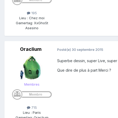
195
Lieu
:
Chez moi
Gamertag: XxGhoSt
Asesino
Oraclium
Posté(e)
30 septembre 2015
Superbe dessin, super Live, super
Que dire de plus à part Merci ?
Membres
715
Lieu
:
Paris
Gamertag: Oraclium