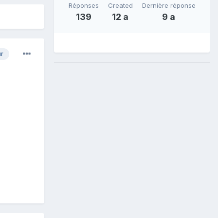
Réponses
Created
Dernière réponse
139
12 a
9 a
ur