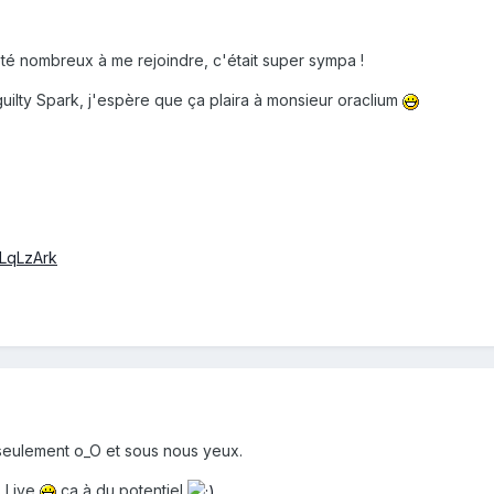
été nombreux à me rejoindre, c'était super sympa !
guilty Spark, j'espère que ça plaira à monsieur oraclium
BLqLzArk
 seulement o_O et sous nous yeux.
s Live
ca à du potentiel