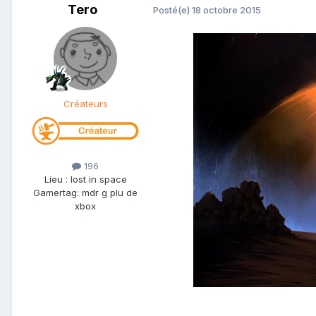
Tero
Posté(e)
18 octobre 2015
Créateurs
196
Lieu
:
lost in space
Gamertag: mdr g plu de
xbox