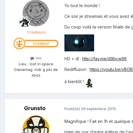
Yo tout le monde !
Ce soir je streamais et vous avez 
Du coup voilà la version finale de 
Créateurs
196
HD + dl :
http://fav.me/d9bcw96
Lieu
:
lost in space
Rediffusion :
https://youtu.be/vBO
Gamertag: mdr g plu de
xbox
à bientôt !
Grunsto
Posté(e)
29 septembre 2015
Magnifique ! Fait en 1h et quelque
Hate de voir d’autre édition de t'e