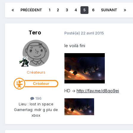
PRÉCÉDENT
1
2
3
4
5
6
SUIVANT
Tero
Posté(e)
22 avril 2015
le voilà fini
Créateurs
HD ->
http://fav.me/d8qo9ei
196
Lieu
:
lost in space
Gamertag: mdr g plu de
xbox