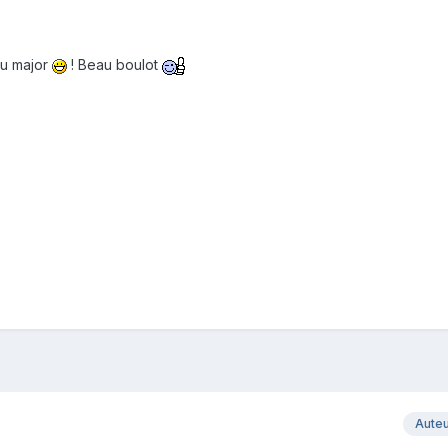
du major
! Beau boulot
Aute