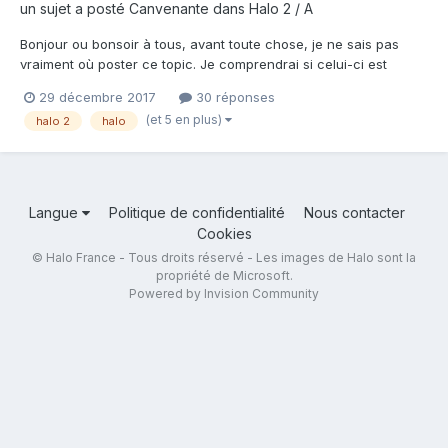
un sujet a posté
Canvenante
dans
Halo 2 / A
Bonjour ou bonsoir à tous, avant toute chose, je ne sais pas
vraiment où poster ce topic. Je comprendrai si celui-ci est
déplacé ou supprimé. Je viens créer ce topic pour obtenir de
29 décembre 2017
30 réponses
l'aide. Je suis fondateur d'une communauté, dont je ne citerai
(et 5 en plus)
halo 2
halo
pas le nom pour éviter la pub, et je créer de...
Langue
Politique de confidentialité
Nous contacter
Cookies
© Halo France - Tous droits réservé - Les images de Halo sont la
propriété de Microsoft.
Powered by Invision Community