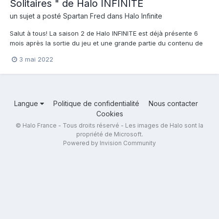
Solitaires " de Halo INFINITE
un sujet a posté
Spartan Fred
dans
Halo Infinite
Salut à tous! La saison 2 de Halo INFINITE est déjà présente 6
mois après la sortie du jeu et une grande partie du contenu de
base aux abonnés absents, c'est avec, entre autres, 2
3 mai 2022
nouvelles cartes, 3 modes, un battle pass et des éléments
narratifs que cette saison étoffe un peu plus le maigre c...
Langue
Politique de confidentialité
Nous contacter
Cookies
© Halo France - Tous droits réservé - Les images de Halo sont la
propriété de Microsoft.
Powered by Invision Community