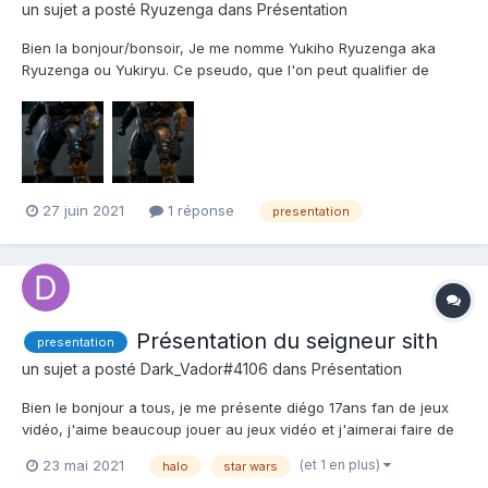
un sujet a posté
Ryuzenga
dans
Présentation
Bien la bonjour/bonsoir, Je me nomme Yukiho Ryuzenga aka
Ryuzenga ou Yukiryu. Ce pseudo, que l'on peut qualifier de
pseudo de weeb, a été créé lorsque j'ai décidé de changer de
pseudo parce que l'ancien (LeCobraNoir) était absolument
détestable et lié à une team sur 360 que j'avais quitté par...
27 juin 2021
1 réponse
presentation
Présentation du seigneur sith
presentation
un sujet a posté
Dark_Vador#4106
dans
Présentation
Bien le bonjour a tous, je me présente diégo 17ans fan de jeux
vidéo, j'aime beaucoup jouer au jeux vidéo et j'aimerai faire de
cette passion un métier pour mon futur etc, j'aime beaucoup
(et 1 en plus)
23 mai 2021
halo
star wars
l'univers de halo et je suis un grand de star wars et halo, je joue