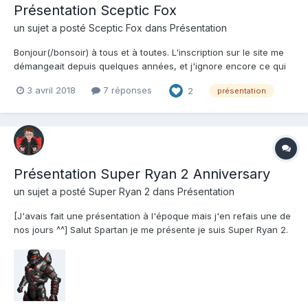
Présentation Sceptic Fox
un sujet a posté
Sceptic Fox
dans
Présentation
Bonjour(/bonsoir) à tous et à toutes. L'inscription sur le site me
démangeait depuis quelques années, et j'ignore encore ce qui
m'a fait sauter le pas. Je me présente donc : Sceptic Fox. Mon
3 avril 2018
7 réponses
2
présentation
pseudo réel est Snipe Fiction, mais je souhaitais un nom plus
"sérieux" pour parler en publi...
Présentation Super Ryan 2 Anniversary
un sujet a posté
Super Ryan 2
dans
Présentation
[J'avais fait une présentation à l'époque mais j'en refais une de
nos jours ^^] Salut Spartan je me présente je suis Super Ryan 2.
Je suis un fan d'Halo depuis mes 5 ans ( Et je suis pas devenu
un tueur en série ) J'étais un habitué des forums ( +900
message sur HaloQG ) j'ai...