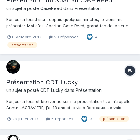
Présentation du Spartan Case Reed
un sujet a posté
CaseReed
dans
Présentation
Bonjour à tous,Inscrit depuis quelques minutes, je viens me
présenter. Moi c'est Spartan Case Reed, grand fan de la série
Halo depuis mon enfance, j'ai été bercé par les récits de Chief
8 octobre 2017
20 réponses
4
et des convenant. D'ailleurs je vais d'ici quelques jours, faire
l’acquisition d'une xbox one S avec la Master Chi...
présentation
Présentation CDT Lucky
un sujet a posté
CDT Lucky
dans
Présentation
Bonjour à tous et bienvenue sur ma présentation ! Je m'appelle
Arthur LAGRAVIERE, j'ai 18 ans et je vis à Bordeaux. Je vais
rentrer en Fac de droit a Pessac, j'ai eu mon bac STMG
29 juillet 2017
6 réponses
3
présentation
(Sciences Technologique du Management et de la Gestion)
option RHC (Ressources Humaines et Communication). Mon...