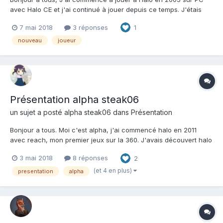
avec Halo CE et j'ai continué à jouer depuis ce temps. J'étais
tanné de jouer tout seul et je me suis donc dit que c'était une
7 mai 2018
3 réponses
1
bonne idée de rejoindre une communauté. Pour info, si vous ne
comprenez pas certains termes que j'emploie c...
nouveau
joueur
Présentation alpha steak06
un sujet a posté
alpha steak06
dans
Présentation
Bonjour a tous. Moi c'est alpha, j'ai commencé halo en 2011
avec reach, mon premier jeux sur la 360. J'avais découvert halo
avant avec mon petit frère qui y jouait mais en voyant le flood je
3 mai 2018
8 réponses
2
me suis dis c'est quoi ce jeux de mer** mais ma vision du jeux a
vite changé avec reach et du coup bah h...
(et 4 en plus)
presentation
alpha