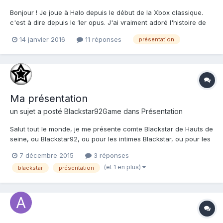
Bonjour ! Je joue à Halo depuis le début de la Xbox classique.
c'est à dire depuis le 1er opus. J'ai vraiment adoré l'histoire de
la série, qui est bien plus poussé que certains jeux de shoot. Du
14 janvier 2016
11 réponses
présentation
coup à force de jouer et de monter le niveau de difficulté; je suis
devenu un vrai fan. Sauf que je me s...
Ma présentation
un sujet a posté
Blackstar92Game
dans
Présentation
Salut tout le monde, je me présente comte Blackstar de Hauts de
seine, ou Blackstar92, ou pour les intimes Blackstar, ou pour les
collé serrés simplement Black !! J'ai 19 ans, j'habite en Hauts de
7 décembre 2015
3 réponses
seine (en gros Paris) et je suis un grand fan ou drogué de la
(et 1 en plus)
blackstar
présentation
saga et licence Halo !!! Pour raconter mo...