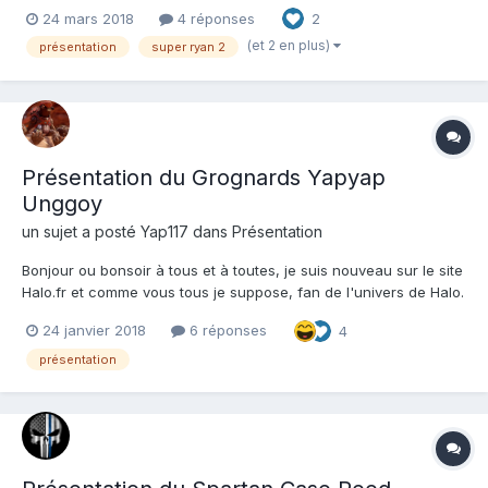
24 mars 2018
4 réponses
2
(et 2 en plus)
présentation
super ryan 2
Présentation du Grognards Yapyap
Unggoy
un sujet a posté
Yap117
dans
Présentation
Bonjour ou bonsoir à tous et à toutes, je suis nouveau sur le site
Halo.fr et comme vous tous je suppose, fan de l'univers de Halo.
Pour commencer, j'aime beaucoup les Grognards pour leur
24 janvier 2018
6 réponses
4
faiblesse et les faits qu'ils soient marrant et pitoyable en
campagne. Mon pseudo est inspiré du pers...
présentation