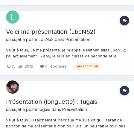
reach, j'ai fais tout les Halo sur la console de mon frère q...
Voici ma présentation (LbcN52)
un sujet a posté
LbcN52
dans
Présentation
Salut à tous, Je me présente, je m'appelle Nathan alias LbcN52;
j'ai actuellement 15 ans, je suis en classe de seconde et je
réside dans la région de Champagne Ardenne; je suis aussi
15 juin 2016
4 réponses
présentation
YouTubeur passionné des jeux vidéos en tout genre, tels que
"Halo"; j'ai tout d'abord connu Halo...
Présentation (longuette) : tugais
un sujet a posté
tugais
dans
Présentation
Salut à tous )) Fraîchement inscris je me suis dit qu'il serait de
bon ton de me présenter à mon tour. J'ai un peu fait le tour des
présentations histoire de prendre la température du forum et je