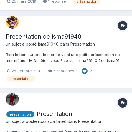
25 mars 2019
1 réponse
présentation
dans les jeux ? Tout → Quel est votre Halo préféré ? Pourquoi ?
Halo 2, pouvoir jouer...
Présentation de isma91940
un sujet a posté
isma91940
dans
Présentation
Bien le bonjour tout le monde voici une petite présentation de
moi-même ! ► Qui êtes-vous ? Je suis isma91940 ( ou isma91
selon la disponibilité ) et j'habite ( vous l'aurez deviné ) dans le
25 octobre 2018
6 réponses
2
département de l'Essonne. Le pseudo n'a rien de spécial, c'est
juste une partie de mon prénom...
presentation
Présentation
présentation
un sujet a posté
roastspartane1
dans
Présentation
Bonjour à tous, J'ai commencé à jouer à Halo en 2005 sur PC