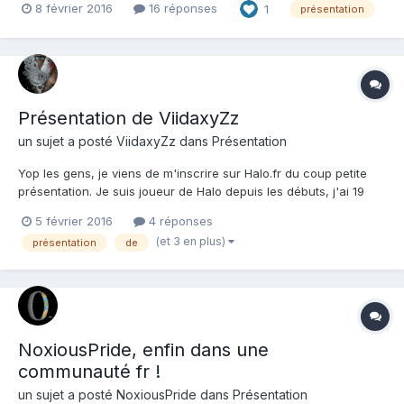
8 février 2016
16 réponses
1
présentation
dois admettre que j'ai l'impression d'être un extraterrestre. J'ai
découvert le forum et le si...
Présentation de ViidaxyZz
un sujet a posté
ViidaxyZz
dans
Présentation
Yop les gens, je viens de m'inscrire sur Halo.fr du coup petite
présentation. Je suis joueur de Halo depuis les débuts, j'ai 19
ans (ce qui fait que j'ai commencé à jouer à Halo à 5 ans (oui
5 février 2016
4 réponses
plutôt précoce comme gosse)). J'ai toujours aimé l'univers de
(et 3 en plus)
présentation
de
Halo (les jeux et l'univers étendu) et je...
NoxiousPride, enfin dans une
communauté fr !
un sujet a posté
NoxiousPride
dans
Présentation