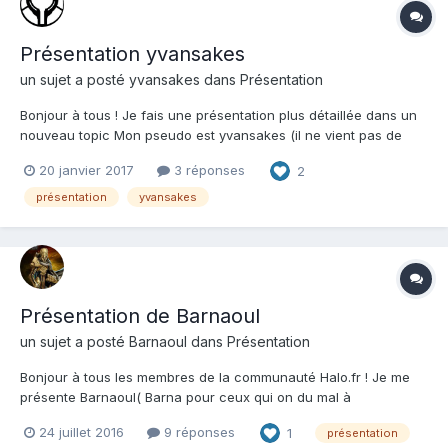
Présentation yvansakes
un sujet a posté
yvansakes
dans
Présentation
Bonjour à tous ! Je fais une présentation plus détaillée dans un
nouveau topic Mon pseudo est yvansakes (il ne vient pas de
mon prénom, je m'appelle pas Yvan mais Olivier), j'ai 23 ans. Je
20 janvier 2017
3 réponses
2
vous ai redécouvert sur vos lives d'anniversaire et ca m'a
donné envie de revenir dire bonjour...
présentation
yvansakes
Présentation de Barnaoul
un sujet a posté
Barnaoul
dans
Présentation
Bonjour à tous les membres de la communauté Halo.fr ! Je me
présente Barnaoul( Barna pour ceux qui on du mal à
prononcer^^),fan de Halo depuis 7 ans déja, très grand fan de
24 juillet 2016
9 réponses
1
présentation
L'Arbiter et du char Scorpion. J'ai découvert Halo avec Halo