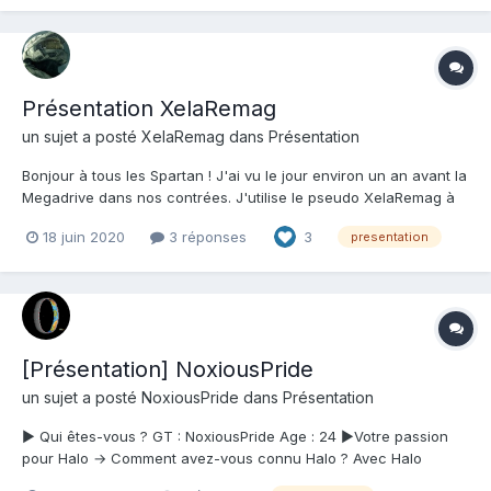
principalement a halo wars 2, et je me suis...
Présentation XelaRemag
un sujet a posté
XelaRemag
dans
Présentation
Bonjour à tous les Spartan ! J'ai vu le jour environ un an avant la
Megadrive dans nos contrées. J'utilise le pseudo XelaRemag à
peu près partout depuis 2015, sauf sur le Xbox Live où j'ai gardé
18 juin 2020
3 réponses
3
presentation
mon Gamertag historique : Al117 (je vous laisse maintenant
deviner quelle est ma saga préférée 😛)....
[Présentation] NoxiousPride
un sujet a posté
NoxiousPride
dans
Présentation
► Qui êtes-vous ? GT : NoxiousPride Age : 24 ►Votre passion
pour Halo → Comment avez-vous connu Halo ? Avec Halo
Combat Evolved sur Xbox classique → Qu’est-ce qui vous plait