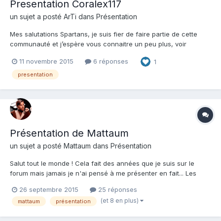
Presentation Coralex117
un sujet a posté
ArTi
dans
Présentation
Mes salutations Spartans, je suis fier de faire partie de cette
communauté et j’espère vous connaitre un peu plus, voir
d'avantage si affinité Donc Je me nomme Coralex117, joueur
11 novembre 2015
6 réponses
1
uniquement sur XOne, comme tous le monde ici je suis très
friands de la série Halo. Ayant réçamment fais l'acquisiti...
presentation
Présentation de Mattaum
un sujet a posté
Mattaum
dans
Présentation
Salut tout le monde ! Cela fait des années que je suis sur le
forum mais jamais je n'ai pensé à me présenter en fait... Les
gens me connaissent généralement avec la Chatbox ou
26 septembre 2015
25 réponses
éventuellement de nos parties sur Halo. Donc... inutile de me
(et 8 en plus)
mattaum
présentation
souhaiter la bienvenue ! Stop ! Je te vois écrire......