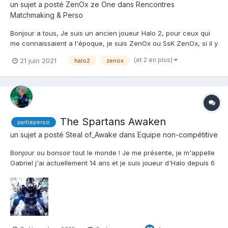
un sujet a posté
ZenOx ze One
dans
Rencontres
Matchmaking & Perso
Bonjour a tous, Je suis un ancien joueur Halo 2, pour ceux qui
me connaissaient a l'époque, je suis ZenOx ou SsK ZenOx, si il y
a des joueurs de l'époque où des petits nouveaux qui sont
(et 2 en plus)
21 juin 2021
halo2
zenox
chaud pour se faire quelques parties sur H2 ou H3 de temps en
temps n'hésitez pas à m'ajouter. Mon GT: ZenOx...
The Spartans Awaken
partieperso
un sujet a posté
Steal of_Awake
dans
Equipe non-compétitive
Bonjour ou bonsoir tout le monde ! Je me présente, je m'appelle
Gabriel j'ai actuellement 14 ans et je suis joueur d'Halo depuis 6
ans environ. J'ai commencer à jouer à Halo lors de la sortie de
la Xbox 360 Slim et même un peu avant sur Windows Vista et je
dois avouer être un grand fan de cette...