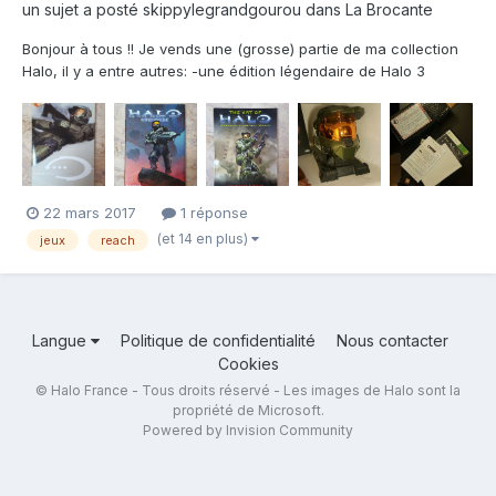
un sujet a posté
skippylegrandgourou
dans
La Brocante
Bonjour à tous !! Je vends une (grosse) partie de ma collection
Halo, il y a entre autres: -une édition légendaire de Halo 3
(complète, état comme neuf) FR -> 100€ -une édition collector
de Halo Reach (complète, comme neuve également, certains
bonus n'ont même pas été ouvert) FR -> 25...
22 mars 2017
1 réponse
(et 14 en plus)
jeux
reach
Langue
Politique de confidentialité
Nous contacter
Cookies
© Halo France - Tous droits réservé - Les images de Halo sont la
propriété de Microsoft.
Powered by Invision Community