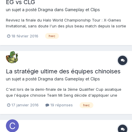
EG vs CLG
un sujet a posté
Dragma
dans
Gameplay et Clips
Revivez la finale du Halo World Championship Tour : X-Games
Invitational, sans doute l'un des plus beau match depuis la sortie
de Halo 5. Evil Geniuses (Snip3down, Roy, LunchBox, Commonly)
18 février 2016
hwc
vs. Counter Logic Gaming (Royal 2, Snakebite, Frosty, Lethxl) >
Plus d'infos : cliquez ici
La stratégie ultime des équipes chinoises
un sujet a posté
Dragma
dans
Gameplay et Clips
C'est lors de la demi-finale de la 3ème Qualifier Cup asiatique
que l'équipe chinoise Team Mi Seng décide d'appliquer une
stratégie efficace ... mais malhonnete.
17 janvier 2016
19 réponses
hwc