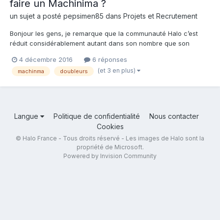
faire un Machinima ?
un sujet a posté
pepsimen85
dans
Projets et Recrutement
Bonjour les gens, je remarque que la communauté Halo c’est
réduit considérablement autant dans son nombre que son
activité. Je redoutais le jour que je chercherais un nouveau
4 décembre 2016
6 réponses
Machinima sans être comblé ! Et oui je n’aurais donc pas le
(et 3 en plus)
machinma
doubleurs
choix de tenter de me lancer dans la création de Machinima....
Langue
Politique de confidentialité
Nous contacter
Cookies
© Halo France - Tous droits réservé - Les images de Halo sont la
propriété de Microsoft.
Powered by Invision Community