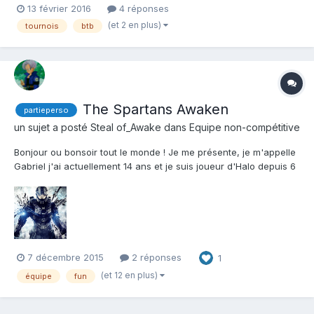
13 février 2016
4 réponses
niveaux différent, nous somme à la recherche de 4 ou 5 joueurs
(et 2 en plus)
tournois
btb
débutant, intermédiaire ou confirmé qui s'intéresse au Big
team...
The Spartans Awaken
partieperso
un sujet a posté
Steal of_Awake
dans
Equipe non-compétitive
Bonjour ou bonsoir tout le monde ! Je me présente, je m'appelle
Gabriel j'ai actuellement 14 ans et je suis joueur d'Halo depuis 6
ans environ. J'ai commencer à jouer à Halo lors de la sortie de
la Xbox 360 Slim et même un peu avant sur Windows Vista et je
dois avouer être un grand fan de cette...
7 décembre 2015
2 réponses
1
(et 12 en plus)
équipe
fun