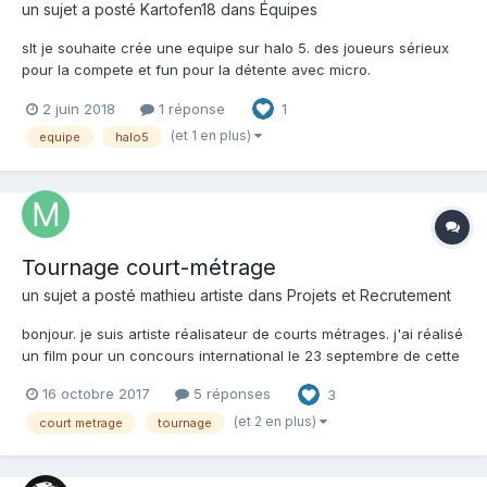
un sujet a posté
Kartofen18
dans
Équipes
slt je souhaite crée une equipe sur halo 5. des joueurs sérieux
pour la compete et fun pour la détente avec micro.
2 juin 2018
1 réponse
1
(et 1 en plus)
equipe
halo5
Tournage court-métrage
un sujet a posté
mathieu artiste
dans
Projets et Recrutement
bonjour. je suis artiste réalisateur de courts métrages. j'ai réalisé
un film pour un concours international le 23 septembre de cette
année. le film a si bien marché qu'on me réclame une suite.
16 octobre 2017
5 réponses
3
pour cette suite, j'aurai besoin de 3 cosplayeurs en tenu de
personnage de halo, jouant le...
(et 2 en plus)
court metrage
tournage