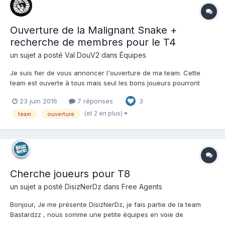
Ouverture de la Malignant Snake +
recherche de membres pour le T4
un sujet a posté
Val DouV2
dans
Équipes
Je suis fier de vous annoncer l'ouverture de ma team. Cette
team est ouverte à tous mais seul les bons joueurs pourront
participer au match de team. La plupart du temps, nous faisons
23 juin 2016
7 réponses
3
de l'arena, du warzone et des parties perso ou l'on joue a
différent mode de jeu plutôt Fun. Nous ferons au...
(et 2 en plus)
team
ouverture
Cherche joueurs pour T8
un sujet a posté
DisizNerDz
dans
Free Agents
Bonjour, Je me présente DisizNerDz, je fais partie de la team
Bastardzz , nous somme une petite équipes en voie de
développement, nous avons actuellement 2 T4 avec des