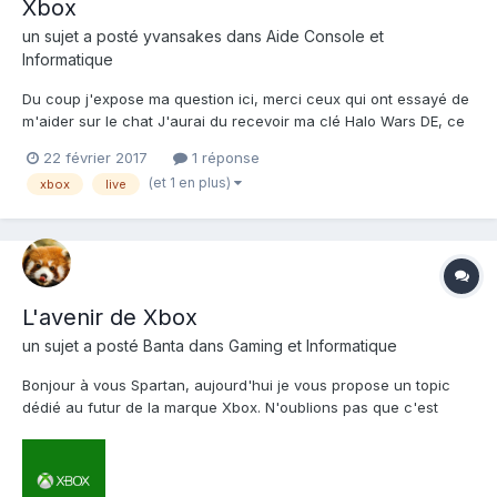
Xbox
un sujet a posté
yvansakes
dans
Aide Console et
Informatique
Du coup j'expose ma question ici, merci ceux qui ont essayé de
m'aider sur le chat J'aurai du recevoir ma clé Halo Wars DE, ce
qui n'est pas le cas. Je la demande sur le forum de support, ici.
22 février 2017
1 réponse
Un responsable me dit qu'il me l'a nvoyé en MP, que je n'ai pas
(et 1 en plus)
xbox
live
recu. J'essaie de le contacter e...
L'avenir de Xbox
un sujet a posté
Banta
dans
Gaming et Informatique
Bonjour à vous Spartan, aujourd'hui je vous propose un topic
dédié au futur de la marque Xbox. N'oublions pas que c'est
notre plateforme, c'est là ou réside Halo, mais désormais les
constructeurs et notamment Microsoft ne parle plus vraiment de
génération mais de plateforme. Cet E3 c...