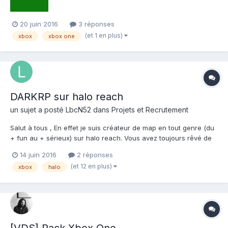
20 juin 2016
3 réponses
(et 1 en plus)
xbox
xbox one
DARKRP sur halo reach
un sujet a posté
LbcN52
dans
Projets et Recrutement
Salut à tous , En effet je suis créateur de map en tout genre (du
+ fun au + sérieux) sur halo reach. Vous avez toujours rêvé de
jouer à garry's mod darkrp ou prisonrp sauf que vous n'avez
14 juin 2016
2 réponses
pas garry's mod? Ne vous inquiétez pas, maintenant vous
(et 12 en plus)
xbox
halo
pouvez car jai actuellement créé une...
[VDS] Pack Xbox One