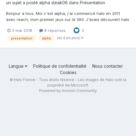
un sujet a posté
alpha steak06
dans
Présentation
Bonjour a tous. Moi c'est alpha, j'ai commencé halo en 2011
avec reach, mon premier jeux sur la 360. J'avais découvert halo
avant avec mon petit frère qui y jouait mais en voyant le flood je
3 mai 2018
8 réponses
2
me suis dis c'est quoi ce jeux de mer** mais ma vision du jeux a
vite changé avec reach et du coup bah h...
(et 4 en plus)
presentation
alpha
Langue
Politique de confidentialité
Nous contacter
Cookies
© Halo France - Tous droits réservé - Les images de Halo sont la
propriété de Microsoft.
Powered by Invision Community