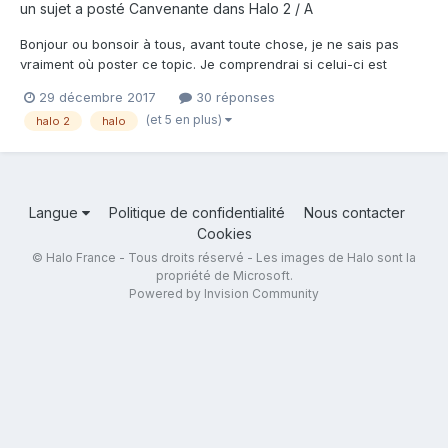
un sujet a posté
Canvenante
dans
Halo 2 / A
Bonjour ou bonsoir à tous, avant toute chose, je ne sais pas
vraiment où poster ce topic. Je comprendrai si celui-ci est
déplacé ou supprimé. Je viens créer ce topic pour obtenir de
29 décembre 2017
30 réponses
l'aide. Je suis fondateur d'une communauté, dont je ne citerai
(et 5 en plus)
halo 2
halo
pas le nom pour éviter la pub, et je créer de...
Langue
Politique de confidentialité
Nous contacter
Cookies
© Halo France - Tous droits réservé - Les images de Halo sont la
propriété de Microsoft.
Powered by Invision Community