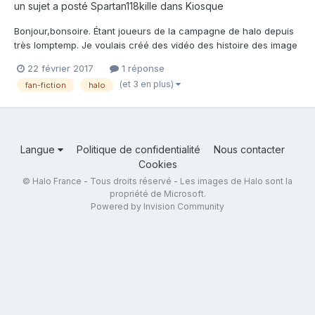
un sujet a posté
Spartan118kille
dans
Kiosque
Bonjour,bonsoire. Étant joueurs de la campagne de halo depuis
très lomptemp. Je voulais créé des vidéo des histoire des image
pour but de montrée ce que j'ai imaginé est ce que j'imagine
22 février 2017
1 réponse
pour plus d'information : Au niveaux des logiciel j'utilise sur PC
(et 3 en plus)
fan-fiction
halo
source filmakeur (sfm) pour les im...
Langue
Politique de confidentialité
Nous contacter
Cookies
© Halo France - Tous droits réservé - Les images de Halo sont la
propriété de Microsoft.
Powered by Invision Community