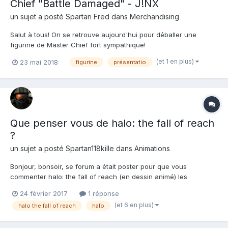
Chief "Battle Damaged" - J!NX
un sujet a posté
Spartan Fred
dans
Merchandising
Salut à tous! On se retrouve aujourd'hui pour déballer une
figurine de Master Chief fort sympathique!
(et 1 en plus)
23 mai 2018
figurine
présentatio
Que penser vous de halo: the fall of reach
?
un sujet a posté
Spartan118kille
dans
Animations
Bonjour, bonsoir, se forum a était poster pour que vous
commenter halo: the fall of reach (en dessin animé) les
incoérence c'est point fort son VF est même le disigne des
24 février 2017
1 réponse
armures pour ce qui veule voire halo the fall of reach (dessin
(et 6 en plus)
halo the fall of reach
halo
animé) en VF (version française) c'est sur netflix donc je vous l...